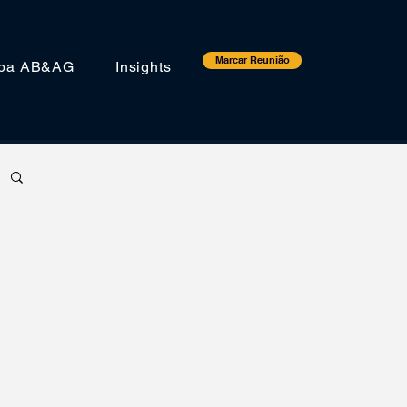
Marcar Reunião
ipa AB&AG
Insights