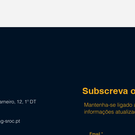
ÃO FINANCEIRO
PME’S – RELATO
ABILIDADE
VOLUNTÁRIO SOBRE
SUSTENTABILIDADE VS
ME ERSS INCENTIVOS À
SUA IMPLEMENTAÇÃO
Subscreva o
rneiro, 12, 1º DT
Mantenha-se ligado 
informações atualiza
g-sroc.pt
Email
*