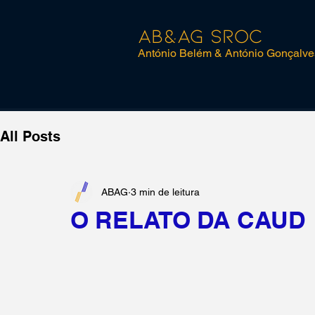
AB&AG SROC
António Belém & António Gonçalve
All Posts
ABAG
3 min de leitura
O RELATO DA CAUD