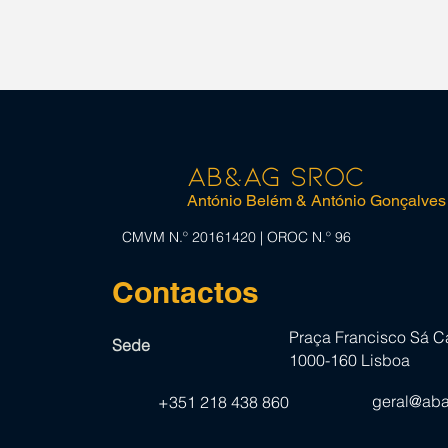
A comunicação voluntária
RELATO N
de informações sobre
/ SUSTENT
sustentabilidade para as
pequenas e médias
empresas (PME)
AB&AG SROC
António Belém & António Gonçalves
CMVM N.º 20161420 | OROC N.º 96
Contactos
Praça Francisco Sá Ca
Sede
1000-160 Lisboa
geral@aba
+351 218 438 860